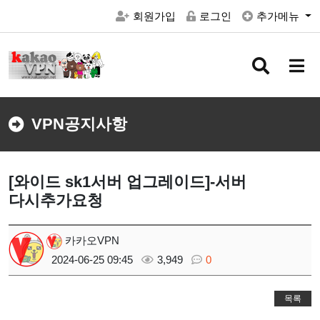
회원가입
로그인
추가메뉴
검
메
색
뉴
버
버
튼
튼
VPN공지사항
[와이드 sk1서버 업그레이드]-서버
다시추가요청
카카오VPN
2024-06-25 09:45
3,949
0
목록