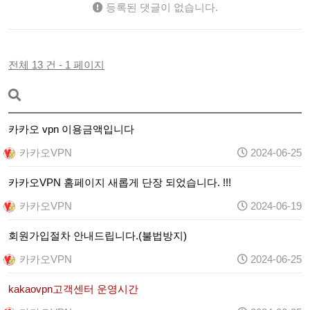
등록된 댓글이 없습니다.
전체 13 건 - 1 페이지
카카오 vpn 이용금액입니다
카카오VPN
2024-06-25
카카오VPN 홈페이지 새롭게 단장 되었습니다. !!!
카카오VPN
2024-06-19
회원가입절차 안내드립니다.(불법방지)
카카오VPN
2024-06-25
kakaovpn고객센터 운영시간