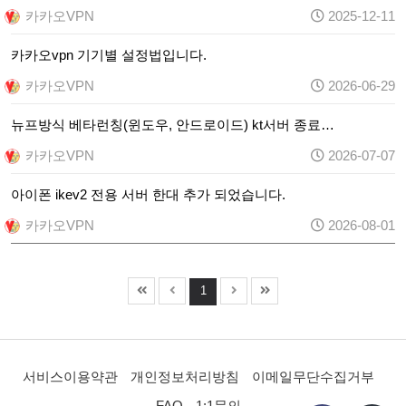
카카오VPN
2025-12-11
카카오vpn 기기별 설정법입니다.
카카오VPN
2026-06-29
뉴프방식 베타런칭(윈도우, 안드로이드) kt서버 종료…
카카오VPN
2026-07-07
아이폰 ikev2 전용 서버 한대 추가 되었습니다.
카카오VPN
2026-08-01
1
서비스이용약관
개인정보처리방침
이메일무단수집거부
FAQ
1:1문의