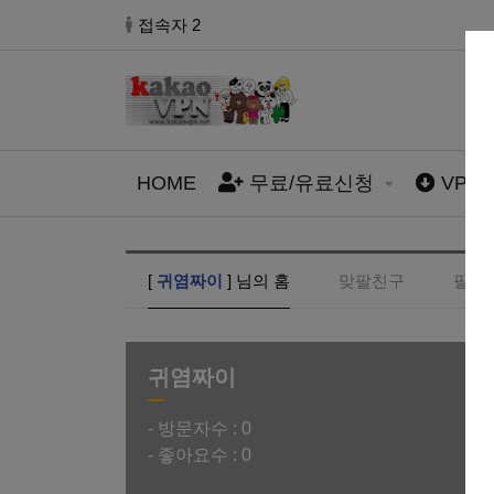
접속자 2
HOME
무료/유료신청
VPN
[
귀염짜이
] 님의 홈
맞팔친구
팔로
귀염짜이
- 방문자수 :
0
- 좋아요수 :
0