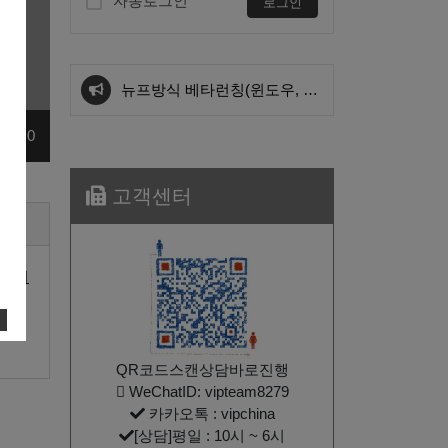
자동로그인
로그인
아이폰 ikev2 전용 서버 한대
추가 되었습니다.
뉴프방식 베타런칭(윈도우, 안
원 0
카카오vpn 기기별 설정법입니
드로이드) kt서버 종료 공지
다.
wide방식 sk1/sk2번 OVPN파
고객센터
일이 업데이트 되었습니다. (재
wide방식 kt1번 OVPN파일이
체보기
설정 요청)
변경 되었습니다. (재설정 요
아이폰 ikev2 전용 서버 한대
청)
추가 되었습니다.
뉴프방식 베타런칭(윈도우, 안
QR코드스캔상담바로진행
카카오vpn 기기별 설정법입니
드로이드) kt서버 종료 공지
WeChatID: vipteam8279
카카오톡 : vipchina
[상담]평일 : 10시 ~ 6시
다.
wide방식 sk1/sk2번 OVPN파