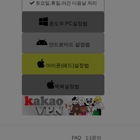
토요일,휴일,야간 다음날 처리
일이 업데이트 되었습니다. (재
wide방식 kt1번 OVPN파일이
윈도우 PC설정법
설정 요청)
변경 되었습니다. (재설정 요
청)
안드로이드 설정법
아이폰(패드)설정법
맥북설정법
FAQ
1:1문의