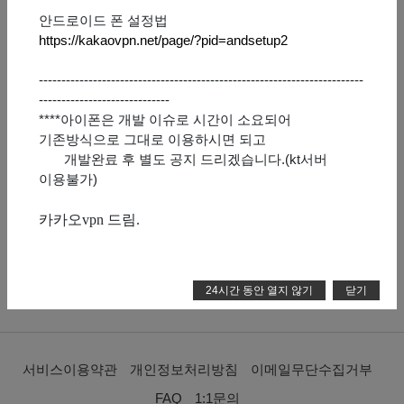
안드로이드 폰 설정법
https://kakaovpn.net/page/?pid=andsetup2
맞팔친구 (0)
팔로워 (0)
팔로잉 (0)
구독회원 (0)
------------------------------------------------------------------------
맞팔친구 전체보기
-----------------------------
****아이폰은 개발 이슈로 시간이 소요되어
맞팔친구가 없습니다.
기존방식으로 그대로 이용하시면 되고
개발완료 후 별도 공지 드리겠습니다.(kt서버
이용불가)
eoqkr 님의 최근 게시물
카카오vpn 드림.
최근 게시물이 없습니다.
24시간 동안 열지 않기
닫기
서비스이용약관
개인정보처리방침
이메일무단수집거부
FAQ
1:1문의