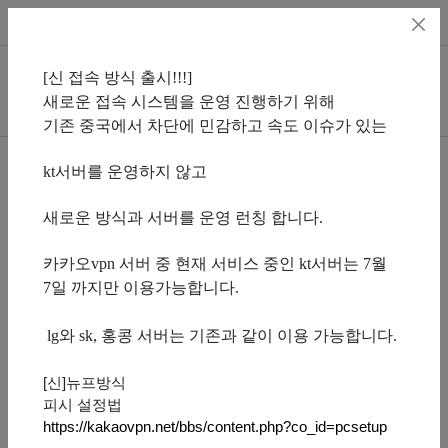
회원가입
로그인
추가메뉴
[신 접속 방식 출시!!!]
검
메
새로운 접속 시스템을 운영 진행하기 위해
색
뉴
기존 중국에서 차단에 민감하고 속도 이슈가 있는
버
버
튼
튼
kt서버를 운영하지 않고
[
eoqkr
] 님의 홈
맞팔친구
팔로워
팔로잉
새로운 방식과 서버를 운영 런칭 합니다.
카카오vpn 서버 중 현재 서비스 중인 kt서버는 7월
eoqkr
7일 까지만 이용가능합니다.
- 방문자수 :
0
lg와 sk, 홍콩 서버는 기존과 같이 이용 가능합니다.
- 좋아요수 :
0
[신]뉴프방식
피시 설정법
맞팔친구 0
팔로워 0
팔로잉 0
구독회원 0
https://kakaovpn.net/bbs/content.php?co_id=pcsetup